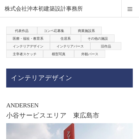
株式会社沖本初建築設計事務所
代表作品
コンペ応募集
商業施設系
医療・福祉・教育系
住居系
その他の施設
インテリアデザイン
インテリアパース
旧作品
主宰者スケッチ
模型写真
外観パース
インテリアデザイン
ANDERSEN
小谷サービスエリア 東広島市